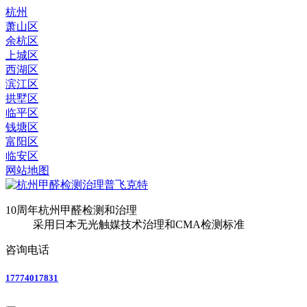
杭州
萧山区
余杭区
上城区
西湖区
滨江区
拱墅区
临平区
钱塘区
富阳区
临安区
网站地图
10周年
杭州甲醛检测和治理
采用日本无光触媒技术治理和CMA检测标准
咨询电话
17774017831