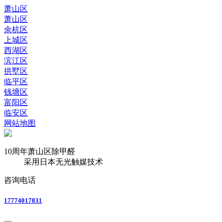
萧山区
萧山区
余杭区
上城区
西湖区
滨江区
拱墅区
临平区
钱塘区
富阳区
临安区
网站地图
10周年
萧山区除甲醛
采用日本无光触媒技术
咨询电话
17774017831