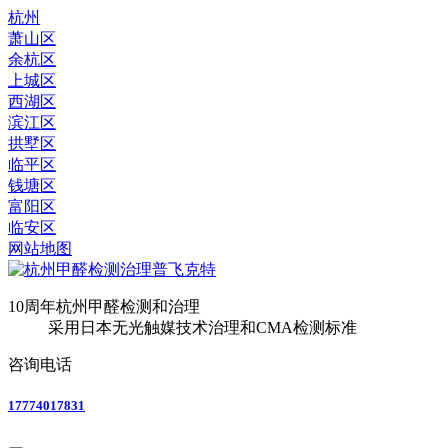
杭州
萧山区
余杭区
上城区
西湖区
滨江区
拱墅区
临平区
钱塘区
富阳区
临安区
网站地图
10周年
杭州甲醛检测和治理
采用日本无光触媒技术治理和CMA检测标准
咨询电话
17774017831